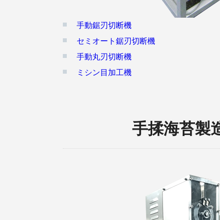
手動鋸刃切断機
セミオート鋸刃切断機
手動丸刃切断機
ミシン目加工機
手揉海苔製