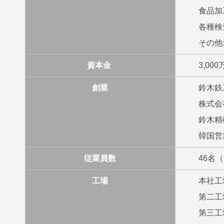
食品加
各種検
その他
資本金
3,00
創業
鈴木鉄
株式会
鈴木精
韓国営
従業員数
46名（
工場
本社工場
第二工場
第三工