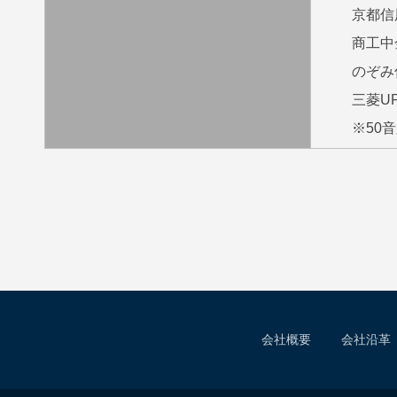
京都信
商工中
のぞみ
三菱U
※50
会社概要
会社沿革