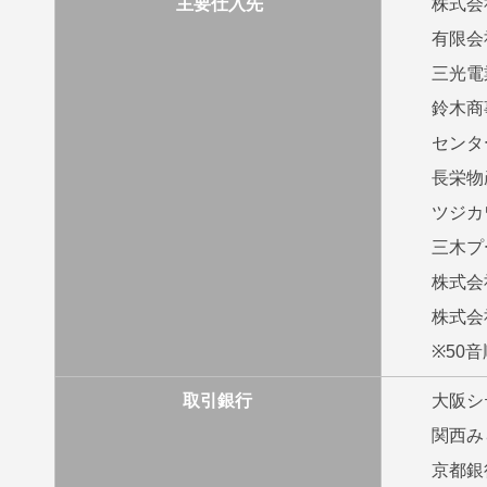
主要仕入先
株式会
有限会
三光電
鈴木商
センタ
長栄物
ツジカ
三木プ
株式会
株式会
※50音
取引銀行
大阪シ
関西み
京都銀